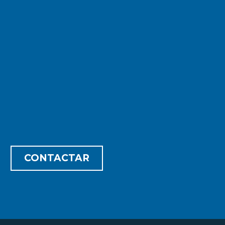
A NOSSA SATISFAÇÃO É VER O SEU NEGÓCIO
CRESCER
Procura uma solução à
sua medida? Fale
connosco.
CONTACTAR
started